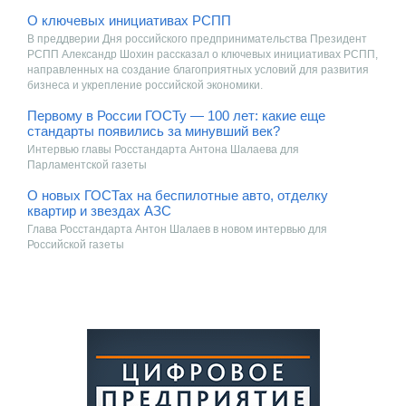
О ключевых инициативах РСПП
В преддверии Дня российского предпринимательства Президент
РСПП Александр Шохин рассказал о ключевых инициативах РСПП,
направленных на создание благоприятных условий для развития
бизнеса и укрепление российской экономики.
Первому в России ГОСТу — 100 лет: какие еще
стандарты появились за минувший век?
Интервью главы Росстандарта Антона Шалаева для
Парламентской газеты
О новых ГОСТах на беспилотные авто, отделку
квартир и звездах АЗС
Глава Росстандарта Антон Шалаев в новом интервью для
Российской газеты