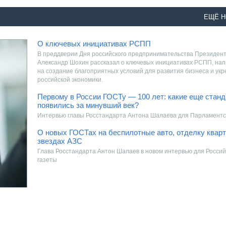
ЕЩЁ Н
О ключевых инициативах РСПП
В преддверии Дня российского предпринимательства Президен
Александр Шохин рассказал о ключевых инициативах РСПП, на
на создание благоприятных условий для развития бизнеса и ук
российской экономики.
Первому в России ГОСТу — 100 лет: какие еще стан
появились за минувший век?
Интервью главы Росстандарта Антона Шалаева для Парламентс
О новых ГОСТах на беспилотные авто, отделку кварт
звездах АЗС
Глава Росстандарта Антон Шалаев в новом интервью для Российской
газеты