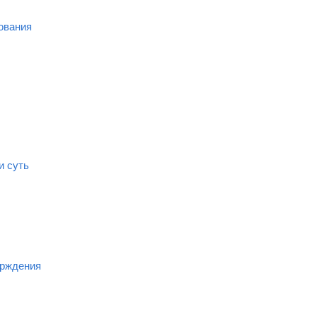
ования
и суть
ерждения