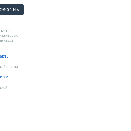
ОВОСТИ »
т РСПП
правленных
репление
дарты
кой газеты
ир и