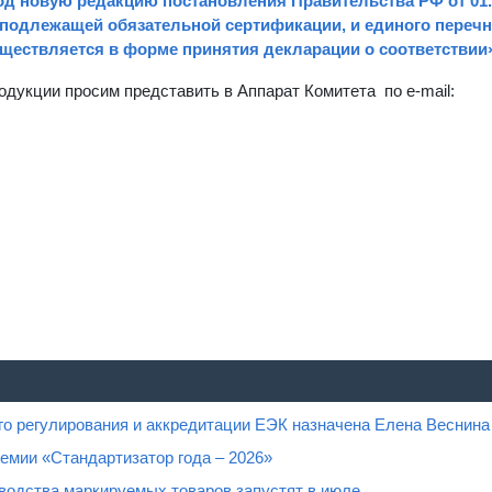
д новую редакцию постановления Правительства РФ от 01.09
 подлежащей обязательной сертификации, и единого переч
ществляется в форме принятия декларации о соответствии»
дукции просим представить в Аппарат Комитета по e-mail:
го регулирования и аккредитации ЕЭК назначена Елена Веснина
емии «Стандартизатор года – 2026»
водства маркируемых товаров запустят в июле