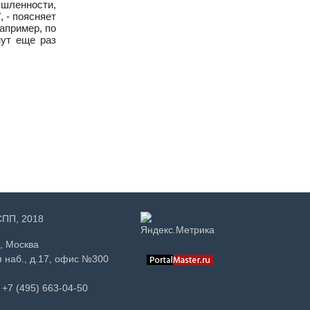
шленности,
 - поясняет
апример, по
нут еще раз
РСПП, 2018
, Москва
 наб., д.17, офис №300
+7 (495) 663-04-50