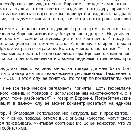
есообразно присуждать знак. Впрочем, прежде, чем к такого 
влены лучшие отечественные изделия, процедуру придется 
во маркировать товары знаком планируется выдавать на два ил
сии, по задумке министерства, начнется своего рода массов
 комитета по качеству продукции Торгово-промышленной пала
еннадий Воронин инициативу, безусловно, одобряет. Но удивлен,
и системы самой сертификации и ее критериев. И предлага
ес-ассоциаций на каждом этапе. А в первую очередь проан
ричем из разных отраслей. Кстати, многие опрошенные "РГ" о
чина министерства. По словам директора Брянского камвольног
ду хорошо бы согласовывать с всеми лидерами отраслевых п
редставляемого на знак качества товара должны быть бол
ми стандартами или техническими регламентами Таможенног
 ИCО. "В этом случае понятно, что товар по показателям кач
 и не все технические регламенты приняты. "Есть техрегламе
Много новейших товаров с использованием нанотехнологий, с
тся тоже разбираться", - говорит Воронин. Потребительские
мация в данном случае может концентрироваться на едином
орый благодаря использованию натуральных ингредиентов, 
го мнению, товары, отмеченные знаком качества, могут оказ
ся присваивать, учитывая соотношение цены- качества, что у
отребителями.