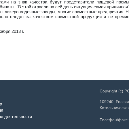
тами на знак качества будут представители пищевой промы
наты. "В этой отрасли на сей день ситуация самая приличная",
ят ликеро-водочные заводы, многие совместные предприятия. Н
ьно следят за качеством совместной продукции и не преми
абря 2013 г.
Copyright (c) 
109240, Россия
р
Котельническая
ия
я деятельности
Телефон/факс: 