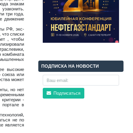
рода знакам
узаконить.
и три года.
ое движение
ты РФ, экс-
 что списки
ет , чтобы
ализировали
траслевики,
о комбината
ромышленных
ПОДПИСКА НА НОВОСТИ
ее высокие
о союза или
ества может
нты, но нет
Подписаться
 временными
 критерии -
 портале в
технологий,
аться не по
же является