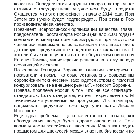
качество. Определяются и группы товаров, которым цел
отличия c государственным участием будут предста
Ожидается, что это произойдет в начале 2014 года. Пра
Затем его нужно будет подтверждать. При этом в Рос
производителей за качество.
Президент Всероссийской организации качества, глава
председатель Госстандарта России (начало 2000 года) Г
компаний в минпромторге формируются при отсутстви
чиновники максимально использовали потенциал бизн
достойную продукцию претендентов на знак качества. П
хотели бы активно участвовать в обсуждении нового по
Евгения Томака, министерские решения по этому пово
ассоциаций и союзов.
По словам Геннадия Воронина, главным критерием п
показатели и нормы, которые установлены современны
европейским техническим законодательством с пометкой
конкурировать и на внешних рынках", - говорит Воронин.
Правда, проблема России в том, что не все стандарты
стандартов. Есть стандарты, но нет техрегламентов. 
техническими условиями на продукцию. И с этим приде
надежность продукции- тоже надо учитывать. Инфор
Интернете.
Еще одна проблема - цена качественного товара, кот
оборудования, всегда будет дороже аналогичных. По е
карману части российского населения. Или знак придет
предметом для дискуссий между властью, бизнесом и п