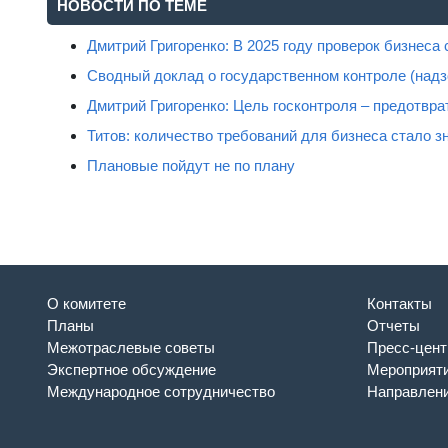
НОВОСТИ ПО ТЕМЕ
Дмитрий Григоренко: В 2025 году проверок бизнеса
Сводный доклад о государственном контроле (надз
Дмитрий Григоренко: Цель госконтроля – предотвр
Титов: количество требований для бизнеса стало 
Плановые пойдут не по плану
О комитете
Контакты
Планы
Отчеты
Межотраслевые советы
Пресс-цент
Экспертное обсуждение
Мероприят
Международное сотрудничество
Направлени