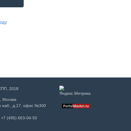
году
РСПП, 2018
, Москва
 наб., д.17, офис №300
+7 (495) 663-04-50