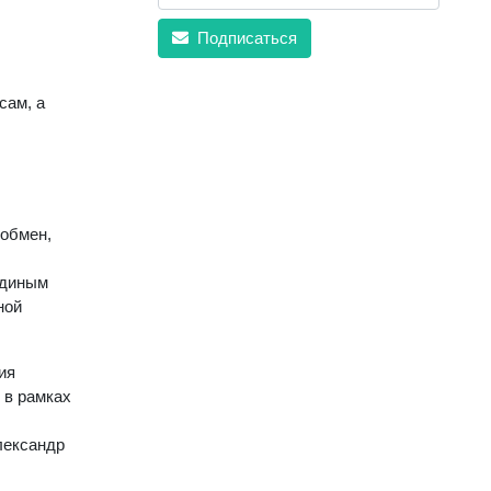
Подписаться
сам, а
 обмен,
Единым
ной
ия
 в рамках
лександр