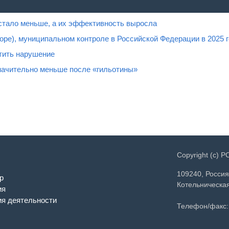
 стало меньше, а их эффективность выросла
оре), муниципальном контроле в Российской Федерации в 2025 
атить нарушение
значительно меньше после «гильотины»
Copyright (c) 
109240, Россия
р
Котельническая
ия
я деятельности
Телефон/факс: 