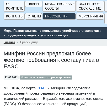
О
ПЛАНЫ
МЕЖОТРАСЛЕВЫЕ
ЭКСПЕРТНОЕ
КОМИТЕТЕ
СОВЕТЫ
ОБСУЖДЕНИЕ
КОНТАКТЫ
ОТЧЕТЫ
ПРЕСС-ЦЕНТР
МЕРОПРИЯТИЯ
Меры Правительства по повышению устойчивости экономики
Серв
и поддержке граждан в условиях санкций
подд
ГИСП
Главная
Пресс-центр
Минфин России предложил более
жесткие требования к составу пива в
ЕАЭС
22.03.2021
Новости технического регулирования
МОСКВА, 22 марта. /
ТАСС
/. Минфин РФ подготовил
доработанный проект решения о внесении изменений в
технический регламент Евразийского экономического союза
(ЕАЭС) "О безопасности алкогольной продукции",