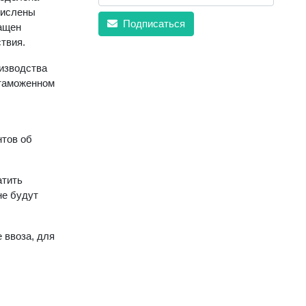
числены
Подписаться
ащен
твия.
оизводства
 таможенном
нтов об
атить
не будут
 ввоза, для