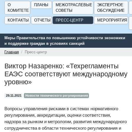
О
ПЛАНЫ
МЕЖОТРАСЛЕВЫЕ
ЭКСПЕРТНОЕ
КОМИТЕТЕ
СОВЕТЫ
ОБСУЖДЕНИЕ
КОНТАКТЫ
ОТЧЕТЫ
ПРЕСС-ЦЕНТР
МЕРОПРИЯТИЯ
йчивости экономики
Сервис поиска и подбора субсидий и мер госу
поддержки для предприятий - «Навигатор мер
ГИСП».
Главная
Пресс-центр
Виктор Назаренко: «Техрегламенты
ЕАЭС соответствуют международному
уровню»
29.11.2021
Новости технического регулирования
Вопросы управления рисками в системах нормативного
регулирования, аккредитации, оценки соответствия,
надзора за рынком и метрологии, развития международного
сотрудничества в области технического регулирования и