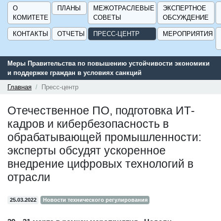
О
ПЛАНЫ
МЕЖОТРАСЛЕВЫЕ
ЭКСПЕРТНОЕ
КОМИТЕТЕ
СОВЕТЫ
ОБСУЖДЕНИЕ
КОНТАКТЫ
ОТЧЕТЫ
ПРЕСС-ЦЕНТР
МЕРОПРИЯТИЯ
Меры Правительства по повышению устойчивости экономики
Се
и поддержке граждан в условиях санкций
по
ГИ
Главная
Пресс-центр
Отечественное ПО, подготовка ИТ-
кадров и кибербезопасность в
обрабатывающей промышленности:
эксперты обсудят ускоренное
внедрение цифровых технологий в
отрасли
25.03.2022
Новости технического регулирования