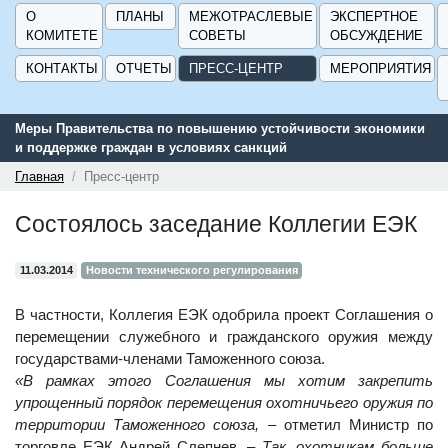
О
ПЛАНЫ
МЕЖОТРАСЛЕВЫЕ
ЭКСПЕРТНОЕ
КОМИТЕТЕ
СОВЕТЫ
ОБСУЖДЕНИЕ
КОНТАКТЫ
ОТЧЕТЫ
ПРЕСС-ЦЕНТР
МЕРОПРИЯТИЯ
Меры Правительства по повышению устойчивости экономики
Се
и поддержке граждан в условиях санкций
по
ГИ
Главная
Пресс-центр
Состоялось заседание Коллегии ЕЭК
11.03.2014
Новости технического регулирования
В частности, Коллегия ЕЭК одобрила проект Соглашения о
перемещении служебного и гражданского оружия между
государствами-членами Таможенного союза.
«В рамках этого Соглашения мы хотим закрепить
упрощенный порядок перемещения охотничьего оружия по
территории Таможенного союза, –
отметил Министр по
торговле ЕЭК Андрей Слепнев. –
Так, охотникам больше