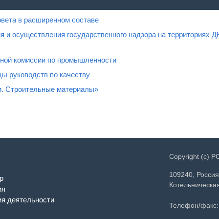
овета в расширенном составе
я и осуществления государственного надзора на территориях Д
нной комиссии по промышленности
ы руководств по качеству
и. Строительные материалы»
Copyright (c) 
109240, Россия
р
Котельническая
ия
я деятельности
Телефон/факс: 