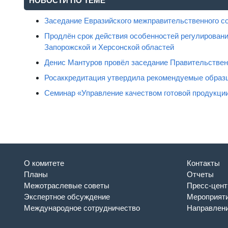
НОВОСТИ ПО ТЕМЕ
Заседание Евразийского межправительственного с
Продлён срок действия особенностей регулировани
Запорожской и Херсонской областей
Денис Мантуров провёл заседание Правительстве
Росаккредитация утвердила рекомендуемые образц
Семинар «Управление качеством готовой продукци
О комитете
Контакты
Планы
Отчеты
Межотраслевые советы
Пресс-цент
Экспертное обсуждение
Мероприят
Международное сотрудничество
Направлени