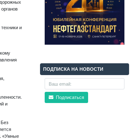
одорожных
 органов
техники и
скому
авления
ПОДПИСКА НА НОВОСТИ
я,
шленности.
Подписаться
ий и
 Без
яется
1 «Умные