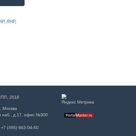
НР, ЛНР,
РСПП, 2018
, Москва
 наб., д.17, офис №300
+7 (495) 663-04-50