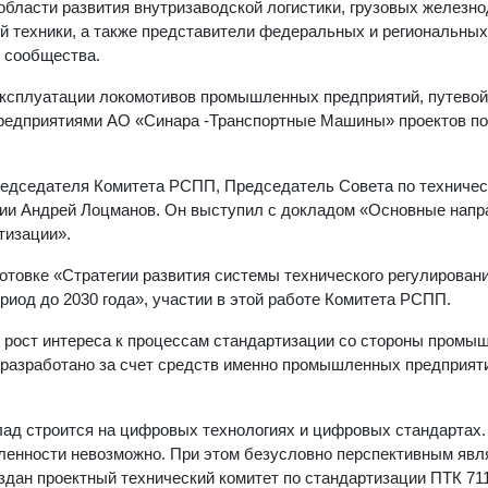
области развития внутризаводской логистики, грузовых железн
й техники, а также представители федеральных и региональных
о сообщества.
ксплуатации локомотивов промышленных предприятий, путевой 
предприятиями АО «Синара -Транспортные Машины» проектов по
редседателя Комитета РСПП, Председатель Совета по техниче
сии Андрей Лоцманов. Он выступил с докладом «Основные напр
тизации».
отовке «Стратегии развития системы технического регулировани
риод до 2030 года», участии в этой работе Комитета РСПП.
 рост интереса к процессам стандартизации со стороны промы
ло разработано за счет средств именно промышленных предприят
ад строится на цифровых технологиях и цифровых стандартах.
енности невозможно. При этом безусловно перспективным явл
здан проектный технический комитет по стандартизации ПТК 71