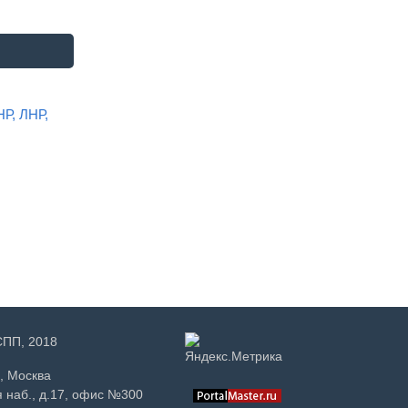
НР, ЛНР,
РСПП, 2018
, Москва
 наб., д.17, офис №300