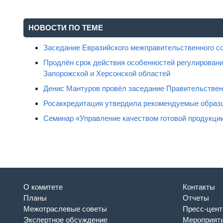
НОВОСТИ ПО ТЕМЕ
Заседание Евразийского межправительственного с
Продлён срок действия особенностей регулировани
Запорожской и Херсонской областей
Денис Мантуров провёл заседание Правительстве
Росаккредитация утвердила рекомендуемые образц
Семинар «Управление качеством готовой продукци
О комитете
Контакты
Планы
Отчеты
Межотраслевые советы
Пресс-цент
Экспертное обсуждение
Мероприят