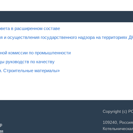
овета в расширенном составе
я и осуществления государственного надзора на территориях Д
нной комиссии по промышленности
ы руководств по качеству
и. Строительные материалы»
Copyright (c) 
109240, Россия
р
Котельническая
ия