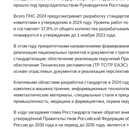
прошло под председательством Руководителя Росстанд
Всего ПНС-2024 предусматривает разработку стандартов
комитетами к утверждению в 2024 году. Уровень работ п
и составляет 37,8% от общего количества разрабатыва
планируется к утверждению до 1 ноября 2023 года.
В этом году приоритетными направлениями формирован
реализации национальных проектов и документов страте
стандартизации; обеспечение реализации поручений Пра
обеспечение Технических регламентов (ТР ТС/ТР ЕАЭС)
основе отраслевых документов и реализация перспектив
Ключевыми областями разработки стандартов в 2024 го
комплекса машиностроение, информационные технологии
неметаллические материалы, специальные стали и преци
промышленность, медицина и фармацевтика, охрана окр
В ходе заседания глава Росстандарта также обратил вни
утверждённой Правительством Российской Федерации о
России до 2030 года и на период до 2035 года, являетс