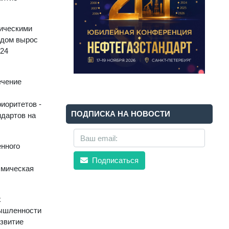
ническими
одом вырос
024
ечение
иоритетов -
ПОДПИСКА НА НОВОСТИ
ндартов на
енного
Подписаться
смическая
х
мышленности
азвитие