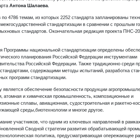
арта
Антона Шалаева
.
 по 4786 темам, из которых 2252 стандарта запланированы тех
о межгосударственной стандартизации в сравнении с прошлым г
емыхновых стандартов. Окончательная редакция проекта ПНС-2
ия Программы национальной стандартизации определены обесп
гического планирования Российской Федерации инструментами
вительства Российской Федерации. Также традиционно среди пр
 стандартами, содержащими методы испытаний, разработка ста
ных программ стандартизации.
ду является обеспечение безопасности продукции агропромышл
, атомная и химическая промышленность, композиционные и
зионные сплавы, авиационная, судостроительная и ракетно-ко
ужающей среды,биотехнологии и многое другое.
мание участников, что одним из ключевых направлений в рамка
бновленной Сводной стратегии развития обрабатывающей про
я технологическая политика, предусматривающая опережающее р