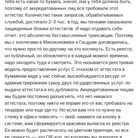
тебя есть какая-то бумага, значит, она у тебя должна быть,
поэтому от аккредитованных лиц все требовали этот
аттестат. Количество таких запросов, обрабатываемых
службой, достигало 2–3 тыс. в год, мы пачками заказывали
защищенные бланки аттестатов. И надо отдавать себе
отчет: это абсолютно бессмысленные трансакции. Поэтому
мы с коллегами в Минэкономики и Госдуме договорились,
что нужно просто по-другому на это взглянуть. Есть реестр,
он публичный, он обновляется в каждый момент времени,
надо заходить туда и смотреть. Это называется реестровая
модель предоставления услуг. С отказом от аттестата в
бумажном виде у нас сейчас высвобождается ресурс от
администрирования сразу двух государственных услуг: по
выдаче аттестата и его дубликата. Аккредитованным лицам
мы будем постоянно разъяснять, что нет никакого
аттестата, поэтому никто не вправе его от вас требовать на
тендерах или еще где-то. Но если вам что-то нужно на
стенку в офисе повесить — окей, нажмите на кнопку в
системе, вам сформируется красивая выписка из реестра.
Ее можно будет распечатать на цветном принтере, но вся
ее ценность — это QR-код, по которому вы попадете в