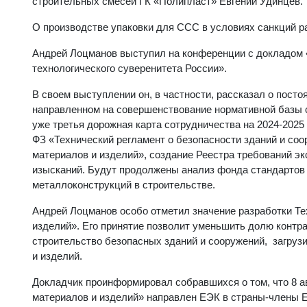
строительных смесей ГК «Полипласт» Евгений Удинцев.
О производстве упаковки для ССС в условиях санкций р
Андрей Лоцманов выступил на конференции с докладом «
технологического суверенитета России».
В своем выступлении он, в частности, рассказал о пост
направленном на совершенствование нормативной базы с
уже третья дорожная карта сотрудничества на 2024-2025
ФЗ «Технический регламент о безопасности зданий и со
материалов и изделий», создание Реестра требований э
изысканий. Будут продолжены анализ фонда стандартов 
металлоконструкций в строительстве.
Андрей Лоцманов особо отметил значение разработки Т
изделий». Его принятие позволит уменьшить долю контр
строительство безопасных зданий и сооружений, загру
и изделий.
Докладчик проинформировал собравшихся о том, что 8 а
материалов и изделий» направлен ЕЭК в страны-члены Е