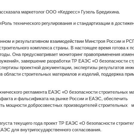
ассказала маркетолог ООО «Кедресс» Гузель Бредихина.
Роль технического регулирования и стандартизации в достиже
оянном и результативном взаимодействии Минстроя России и РС
троительного комплекса страны. В настоящее время готова к 
 годы. Она предусматривает мониторинг правоприменения измен
оружений», завершение разработки ТР ЕАЭС «О безопасности с
кспертизы проектной документации, экспертизы результатов ин
в области строительных материалов и изделий, поддержка при
ехнического регламента ЕАЭС «О безопасности строительных м
афакта и фальсификата на рынке России и ЕАЭС, обеспечить
зить мощности добросовестных производителей строительных 
вгуста текущего года проект ТР ЕАЭС «О безопасности строите
АЭС для внутригосударственного согласования.