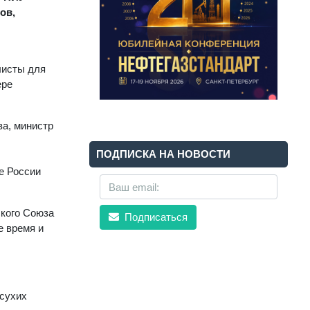
ов,
листы для
ере
ва, министр
ПОДПИСКА НА НОВОСТИ
е России
ского Союза
Подписаться
е время и
сухих