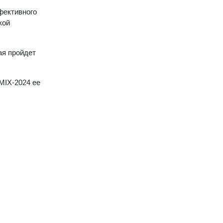
фективного
кой
ая пройдет
MIХ-2024 ее