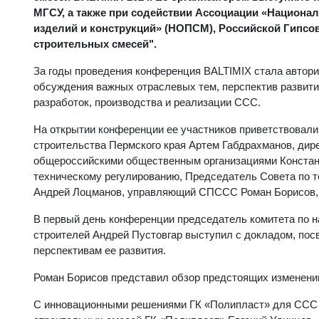
МГСУ, а также при содействии Ассоциации «Национа
изделий и конструкций» (НОПСМ), Российской Гипсо
строительных смесей".
За годы проведения конференция BALTIMIX стала автори
обсуждения важных отраслевых тем, перспектив развити
разработок, производства и реализации ССС.
На открытии конференции ее участников приветствовали
строительства Пермского края Артем Габдрахманов, дире
общероссийскими общественным организациями Констан
техническому регулированию, Председатель Совета по т
Андрей Лоцманов, управляющий СПССС Роман Борисов, 
В первый день конференции председатель комитета по н
строителей Андрей Пустовгар выступил с докладом, пос
перспективам ее развития.
Роман Борисов представил обзор предстоящих изменений
С инновационными решениями ГК «Полипласт» для ССС у