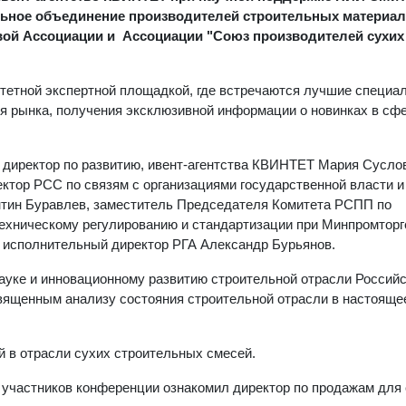
льное объединение производителей строительных материал
вой Ассоциации и Ассоциации "Союз производителей сухих
тетной экспертной площадкой, где встречаются лучшие специа
я рынка, получения эксклюзивной информации о новинках в сф
 директор по развитию, ивент-агентства КВИНТЕТ Мария Сусло
ктор РСС по связям с организациями государственной власти и
тин Буравлев, заместитель Председателя Комитета РСПП по
ехническому регулированию и стандартизации при Минпромторг
исполнительный директор РГА Александр Бурьянов.
ауке и инновационному развитию строительной отрасли Россий
вященным анализу состояния строительной отрасли в настояще
 в отрасли сухих строительных смесей.
частников конференции ознакомил директор по продажам для 