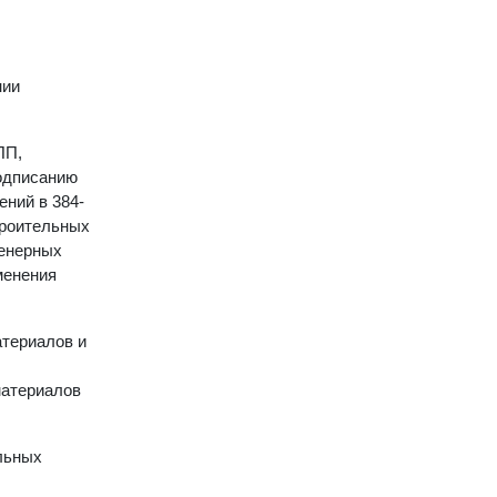
нии
ПП,
подписанию
ений в 384-
троительных
женерных
менения
атериалов и
материалов
льных