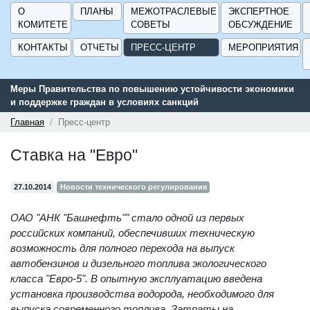
О
ПЛАНЫ
МЕЖОТРАСЛЕВЫЕ
ЭКСПЕРТНОЕ
КОМИТЕТЕ
СОВЕТЫ
ОБСУЖДЕНИЕ
КОНТАКТЫ
ОТЧЕТЫ
ПРЕСС-ЦЕНТР
МЕРОПРИЯТИЯ
ки
Сервис поиска и подбора субсидий и мер государственной
поддержки для предприятий - «Навигатор мер поддержки
ГИСП».
Главная
Пресс-центр
Ставка на "Евро"
27.10.2014
Новости технического регулирования
ОАО "АНК "Башнефть"" стало одной из первых
российских компаний, обеспечивших техническую
возможность для полного перехода на выпуск
автобензинов и дизельного топлива экологического
класса "Евро-5". В опытную эксплуатацию введена
установка производства водорода, необходимого для
выпуска современного топлива. Затраты на