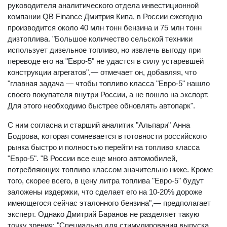
руководителя аналитического отдела инвестиционной
компании QB Finance Дмитрия Кипа, в России ежегодно
производится около 40 млн тонн бензина и 75 млн тонн
дизтоплива. "Большое количество сельской техники
использует дизельное топливо, но извлечь выгоду при
переводе его на "Евро-5" не удастся в силу устаревшей
конструкции агрегатов",— отмечает он, добавляя, что
"главная задача — чтобы топливо класса "Евро-5" нашло
своего покупателя внутри России, а не пошло на экспорт.
Для этого необходимо быстрее обновлять автопарк".
С ним согласна и старший аналитик "Альпари" Анна
Бодрова, которая сомневается в готовности российского
рынка быстро и полностью перейти на топливо класса
"Евро-5". "В России все еще много автомобилей,
потребляющих топливо классом значительно ниже. Кроме
того, скорее всего, в цену литра топлива "Евро-5" будут
заложены издержки, что сделает его на 10-20% дороже
имеющегося сейчас эталонного бензина",— предполагает
эксперт. Однако Дмитрий Баранов не разделяет такую
точку зрения: "Специально для стимулирования выпуска