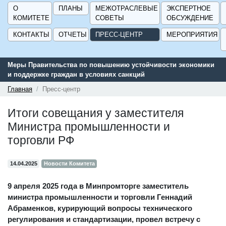
О
ПЛАНЫ
МЕЖОТРАСЛЕВЫЕ
ЭКСПЕРТНОЕ
КОМИТЕТЕ
СОВЕТЫ
ОБСУЖДЕНИЕ
КОНТАКТЫ
ОТЧЕТЫ
ПРЕСС-ЦЕНТР
МЕРОПРИЯТИЯ
Меры Правительства по повышению устойчивости экономики
Серв
и поддержке граждан в условиях санкций
подд
ГИСП
Главная
Пресс-центр
Итоги совещания у заместителя
Министра промышленности и
торговли РФ
14.04.2025
Новости Комитета
9 апреля 2025 года в Минпромторге заместитель
министра промышленности и торговли Геннадий
Абраменков, курирующий вопросы технического
регулирования и стандартизации, провел встречу с