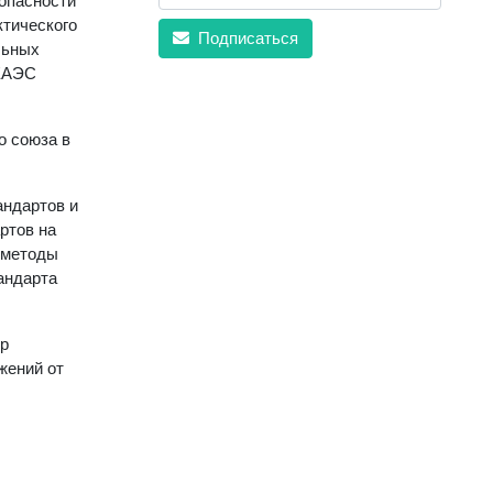
зопасности
ктического
Подписаться
льных
 ЕАЭС
о союза в
андартов и
ртов на
 методы
андарта
ур
жений от