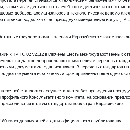
ировала перечни стандартов к техническим регламентам «О бе
, в том числе диетического лечебного и диетического профила
ищевых добавок, ароматизаторов и технологических вспомогате
ной питьевой воды, включая природную минеральную воду» (ТР
отанные государствами – членами Евразийского экономическог
ваний к ТР ТС 027/2012 включены шесть межгосударственных ст
ечень стандартов добровольного применения и перечень станда
новыми документами, один исключен. В перечень стандартов на
рт, два документа исключены, а срок применения еще одного ст
и перечней стандартов, осуществляется без проведения процед
 профильного Консультативного комитета, на основании предло
присоединения к таким стандартам всех стран Евразийского
 180 календарных дней с даты официального опубликования