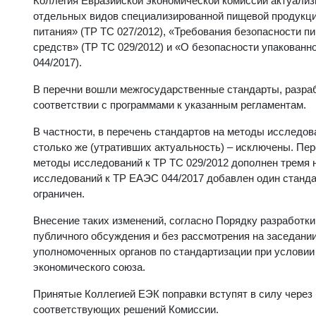
Коллегия Евразийской экономической комиссии актуализ
отдельных видов специализированной пищевой продукции
питания» (ТР ТС 027/2012), «Требования безопасности п
средств» (ТР ТС 029/2012) и «О безопасности упакован
044/2017).
В перечни вошли межгосударственные стандарты, разраб
соответствии с программами к указанным регламентам.
В частности, в перечень стандартов на методы исследо
столько же (утративших актуальность) – исключены. Пер
методы исследований к ТР ТС 029/2012 дополнен тремя 
исследований к ТР ЕАЭС 044/2017 добавлен один станда
ограничен.
Внесение таких изменений, согласно Порядку разработк
публичного обсуждения и без рассмотрения на заседании
уполномоченных органов по стандартизации при условии 
экономического союза.
Принятые Коллегией ЕЭК поправки вступят в силу через
соответствующих решений Комиссии.