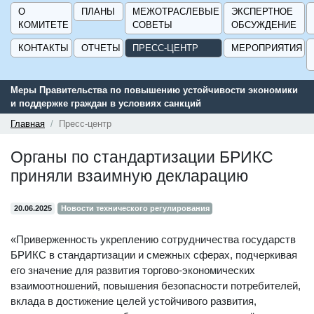
О
ПЛАНЫ
МЕЖОТРАСЛЕВЫЕ
ЭКСПЕРТНОЕ
КОМИТЕТЕ
СОВЕТЫ
ОБСУЖДЕНИЕ
КОНТАКТЫ
ОТЧЕТЫ
ПРЕСС-ЦЕНТР
МЕРОПРИЯТИЯ
авительства по повышению устойчивости экономики
Сервис поис
ржке граждан в условиях санкций
поддержки д
ГИСП».
Главная
Пресс-центр
Органы по стандартизации БРИКС
приняли взаимную декларацию
20.06.2025
Новости технического регулирования
«Приверженность укреплению сотрудничества государств
БРИКС в стандартизации и смежных сферах, подчеркивая
его значение для развития торгово-экономических
взаимоотношений, повышения безопасности потребителей,
вклада в достижение целей устойчивого развития,