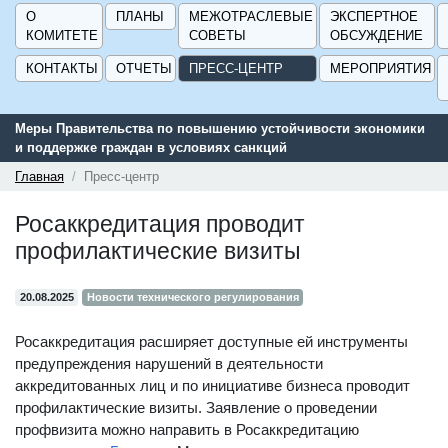
О
ПЛАНЫ
МЕЖОТРАСЛЕВЫЕ
ЭКСПЕРТНОЕ
КОМИТЕТЕ
СОВЕТЫ
ОБСУЖДЕНИЕ
КОНТАКТЫ
ОТЧЕТЫ
ПРЕСС-ЦЕНТР
МЕРОПРИЯТИЯ
Меры Правительства по повышению устойчивости экономики
Се
и поддержке граждан в условиях санкций
по
ГИ
Главная
Пресс-центр
Росаккредитация проводит
профилактические визиты
20.08.2025
Новости технического регулирования
Росаккредитация расширяет доступные ей инструменты
предупреждения нарушений в деятельности
аккредитованных лиц и по инициативе бизнеса проводит
профилактические визиты. Заявление о проведении
профвизита можно направить в Росаккредитацию