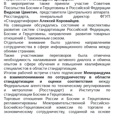
В мероприятии также приняли участие Советник
Посольства Боснии и Герцеговины в Российской Федерации
Видосав Цвиетич
, представители Центрального аппарата
Росстандарта, генеральный директор ФГУП
«Стандартинформ»
Алексей Коровайцев
.
На совещании обсуждались состояние и перспективы
развития систем стандартизации Российской Федерации,
Боснии и Герцеговины, направления развития товарных
отношений с Таможенным союзом.
Отдельное внимание было уделено направлениям
сотрудничества в сфере информационного обмена между
обеими странами.
Также участниками переговоров была отмечена
необходимость налаживания активного диалога и обмена
опытом в сфере обучения и повышения квалификации
специалистов в области стандартизации.
Итогом рабочей встречи стало подписание
Меморандума
о взаимопонимании по сотрудничеству в области
стандартизации и оценки соответствия
между
Федеральным агентством по техническому регулированию
и метрологии (Росстандарт) и Институтом по
стандартизации Боснии и Герцеговины.
Торговые отношения России и Боснии и Герцеговины
регламентированы Межправительственной Российско-
Боснийско-Герцеговинской комиссии по торговле и
экономическому сотрудничеству, созданной на основе