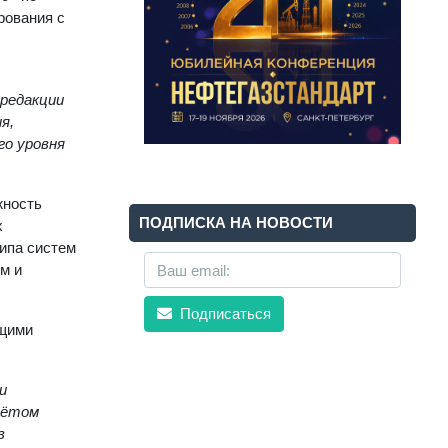
рования с
 редакции
я,
го уровня
жность
ПОДПИСКА НА НОВОСТИ
х
типа систем
м и
Подписаться
ющими
и
чётом
в