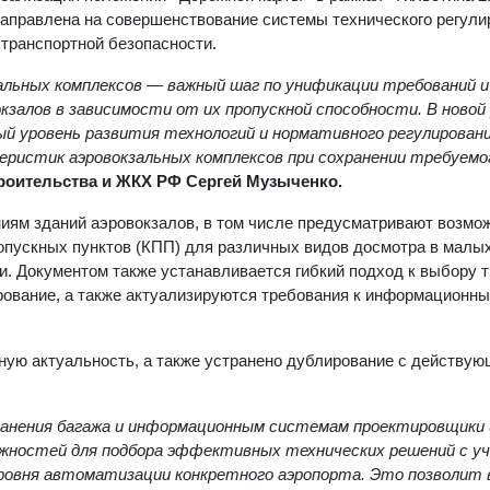
аправлена на совершенствование системы технического регули
 транспортной безопасности.
альных комплексов — важный шаг по унификации требований и
кзалов в зависимости от их пропускной способности. В новой
 уровень развития технологий и нормативного регулировани
истик аэровокзальных комплексов при сохранении требуемо
роительства и ЖКХ РФ Сергей Музыченко.
иям зданий аэровокзалов, в том числе предусматривают возмо
опускных пунктов (КПП) для различных видов досмотра в малы
и. Документом также устанавливается гибкий подход к выбору 
ирование, а также актуализируются требования к информационны
ную актуальность, а также устранено дублирование с действу
ранения багажа и информационным системам проектировщики 
жностей для подбора эффективных технических решений с у
уровня автоматизации конкретного аэропорта. Это позволит 