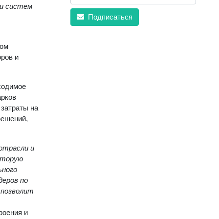
 и систем
Подписаться
том
оров и
ходимое
арков
 затраты на
решений,
отрасли и
оторую
ьного
деров по
 позволит
роения и