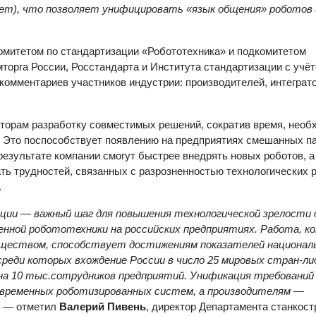
tem), что позволяет
унифицировать
«язык общения» роботов
омитетом по стандартизации «Робототехника» и подкомитетом
орга России, Росстандарта и Института стандартизации с учё
 комментариев участников индустрии: производителей, интеграт
аторам разработку совместимых решений, сократив время, необ
. Это поспособствует появлению на предприятиях смешанных п
результате компании смогут быстрее внедрять новых роботов, а
ть трудностей, связанных с разрозненностью технологических 
.
ции — важный шаг для повышения технологической зрелости 
енной робототехники на российских предприятиях.
Работа, к
бществом, способствует достижениям показателей национал
реди которых вхождение России в число 25 мировых стран-ли
 на 10 тыс.сотрудников предприятий. Унификация требований
овременных роботизированных систем, а производителям —
,
— отметил
Валерий Пивень
, директор Департамента станкост