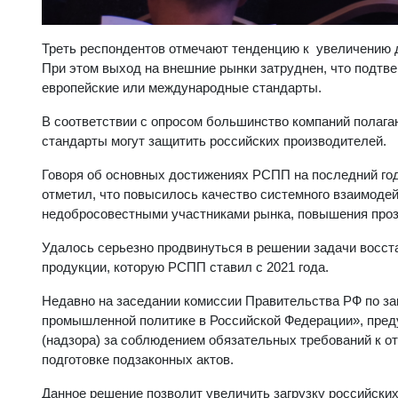
Треть респондентов отмечают тенденцию к увеличению д
При этом выход на внешние рынки затруднен, что подтв
европейские или международные стандарты.
В соответствии с опросом большинство компаний полага
стандарты могут защитить российских производителей.
Говоря об основных достижениях РСПП на последний год
отметил, что повысилось качество системного взаимодей
недобросовестными участниками рынка, повышения проз
Удалось серьезно продвинуться в решении задачи восст
продукции, которую РСПП ставил с 2021 года.
Недавно на заседании комиссии Правительства РФ по за
промышленной политике в Российской Федерации», пред
(надзора) за соблюдением обязательных требований к 
подготовке подзаконных актов.
Данное решение позволит увеличить загрузку российских