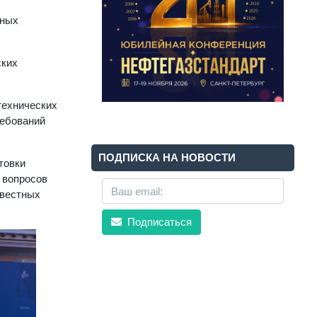
нных
ских
технических
ребований
ПОДПИСКА НА НОВОСТИ
товки
 вопросов
овестных
Подписаться