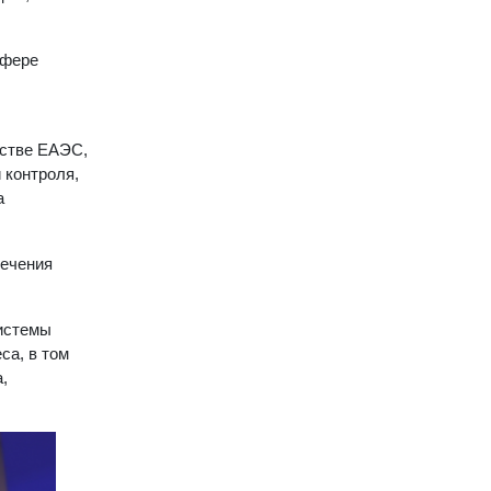
сфере
нстве ЕАЭС,
 контроля,
а
печения
системы
са, в том
,