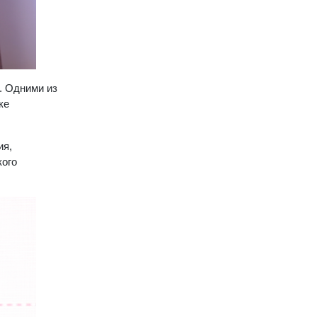
. Одними из
ке
ия,
кого