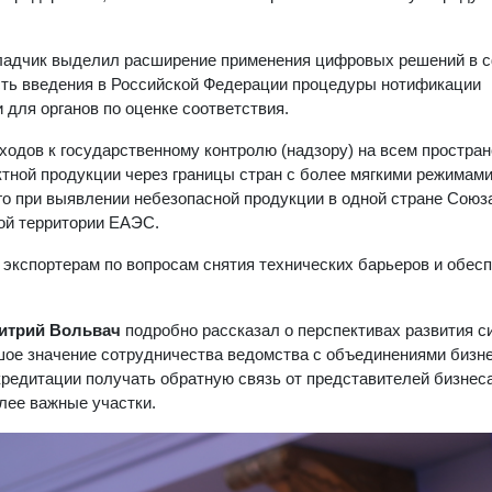
окладчик выделил расширение применения цифровых решений в 
сть введения в Российской Федерации процедуры нотификации
для органов по оценке соответствия.
одов к государственному контролю (надзору) на всем простра
ной продукции через границы стран с более мягкими режимами
о при выявлении небезопасной продукции в одной стране Союз
ой территории ЕАЭС.
экспортерам по вопросам снятия технических барьеров и обес
итрий Вольвач
подробно рассказал о перспективах развития 
шое значение сотрудничества ведомства с объединениями бизне
кредитации получать обратную связь от представителей бизнеса
лее важные участки.