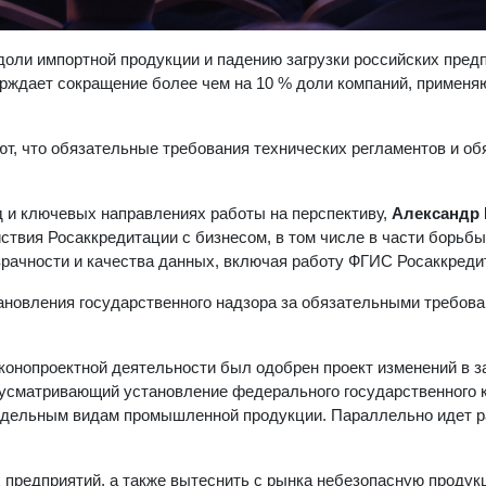
оли импортной продукции и падению загрузки российских предп
ерждает сокращение более чем на 10 % доли компаний, примен
ют, что обязательные требования технических регламентов и о
 и ключевых направлениях работы на перспективу,
Александр
ствия Росаккредитации с бизнесом, в том числе в части борьбы
рачности и качества данных, включая работу ФГИС Росаккреди
ановления государственного надзора за обязательными требова
конопроектной деятельности был одобрен проект изменений в з
усматривающий установление федерального государственного 
отдельным видам промышленной продукции. Параллельно идет р
 предприятий, а также вытеснить с рынка небезопасную продук