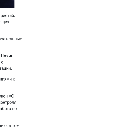
риятий.
яющих
бязательные
 Шохин
 с
тации.
ниями к
акон «О
контроля
абота по
цию, в том