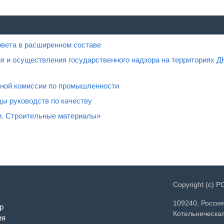
овета в расширенном составе
я и осуществления государственного надзора на территориях Д
нной комиссии по промышленности
ы руководств по качеству
и. Строительные материалы»
Copyright (c) 
109240, Россия
р
Котельническая
ия