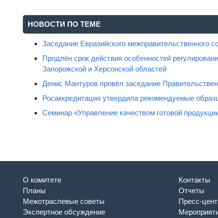
НОВОСТИ ПО ТЕМЕ
Заседание Евразийского межправительственного с
Продлён срок действия особенностей регулировани
Запорожской и Херсонской областей
Денис Мантуров провёл заседание Правительстве
Росаккредитация утвердила рекомендуемые образц
Семинар «Управление качеством готовой продукци
О комитете
Контакты
Планы
Отчеты
Межотраслевые советы
Пресс-цент
Экспертное обсуждение
Мероприят