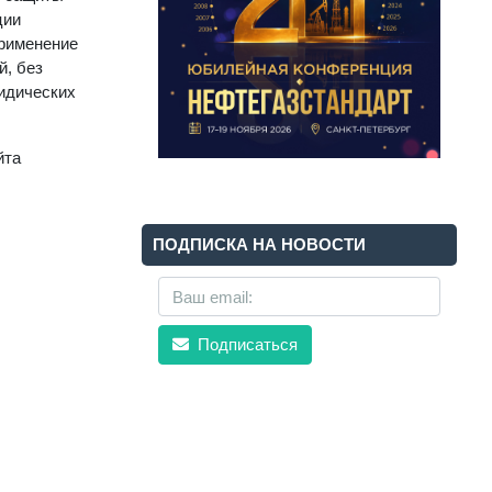
ции
применение
й, без
идических
йта
ПОДПИСКА НА НОВОСТИ
Подписаться