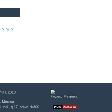
НР, ЛНР,
РСПП, 2018
, Москва
 наб., д.17, офис №300