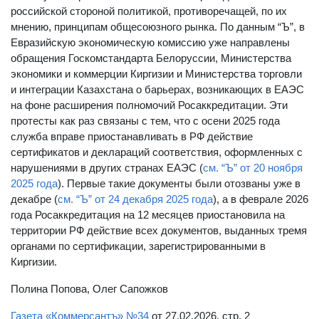
российской стороной политикой, противоречащей, по их
мнению, принципам общесоюзного рынка. По данным “Ъ”, в
Евразийскую экономическую комиссию уже направлены
обращения Госкомстандарта Белоруссии, Министерства
экономики и коммерции Киргизии и Министерства торговли
и интеграции Казахстана о барьерах, возникающих в ЕАЭС
на фоне расширения полномочий Росаккредитации. Эти
протесты как раз связаны с тем, что с осени 2025 года
служба вправе приостанавливать в РФ действие
сертификатов и деклараций соответствия, оформленных с
нарушениями в других странах ЕАЭС (
см. “Ъ” от 20 ноября
2025 года
). Первые такие документы были отозваны уже в
декабре (
см. “Ъ” от 24 декабря 2025 года
), а в феврале 2026
года Росаккредитация на 12 месяцев приостановила на
территории РФ действие всех документов, выданных тремя
органами по сертификации, зарегистрированными в
Киргизии.
Полина Попова, Олег Сапожков
Газета «Коммерсантъ» №34
от 27.02.2026, стр. 2