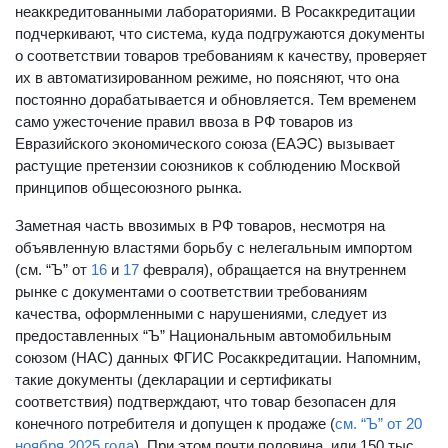
неаккредитованными лабораториями. В Росаккредитации
подчеркивают, что система, куда подгружаются документы
о соответствии товаров требованиям к качеству, проверяет
их в автоматизированном режиме, но поясняют, что она
постоянно дорабатывается и обновляется. Тем временем
само ужесточение правил ввоза в РФ товаров из
Евразийского экономического союза (ЕАЭС) вызывает
растущие претензии союзников к соблюдению Москвой
принципов общесоюзного рынка.
Заметная часть ввозимых в РФ товаров, несмотря на
объявленную властями борьбу с нелегальным импортом
(см. “Ъ” от
16
и
17
февраля), обращается на внутреннем
рынке с документами о соответствии требованиям
качества, оформленными с нарушениями, следует из
предоставленных “Ъ” Национальным автомобильным
союзом (НАС) данных ФГИС Росаккредитации. Напомним,
такие документы (декларации и сертификаты
соответствия) подтверждают, что товар безопасен для
конечного потребителя и допущен к продаже (
см. “Ъ” от 20
ноября 2025 года
). При этом почти половина, или 150 тыс.,