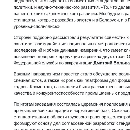
подчеркнул, что выработка совместных стандартов на 
политики, и научно-технического развития. «То, что дела
нашего технико-экономического развития. Мы будем в р
стандарты, которые разрабатываются и в Беларуси, и в 
уровень,исполнялись».
Стороны подробно рассмотрели результаты совместных р
охватило взаимодействие национальных метрологических
исследований и обмен данными измерений, что имеет кл
повышения доверия к продукции на рынках двух стран. 
Федеральной службы по аккредитации
Дмитрий Вольва
Важным направлением повестки стало обсуждение реали
специалистов, а также их роль как платформы для форм
кадров. Кроме того, на коллегии были рассмотрены нов
качества и конкурентоспособности промышленных предп
По итогам заседания состоялась церемония подписания 
промышленной кооперации и нормативной базы Союзного
стандартизации в области грузового транспорта, электр
формируют основу для согласованной разработки станда
совместимость производств, создают условия для расш