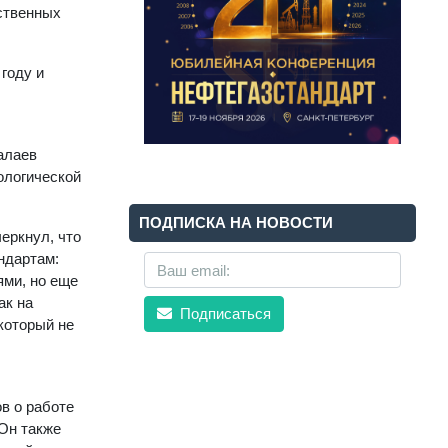
ственных
году и
алаев
ологической
ПОДПИСКА НА НОВОСТИ
еркнул, что
ндартам:
ями, но еще
ак на
Подписаться
 который не
в о работе
Он также