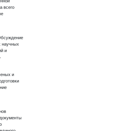
енной
а всего
ые
 Обсуждение
х научных
ий и
ь
ченых и
одготовки
ение
нов
 документы
ю
единого