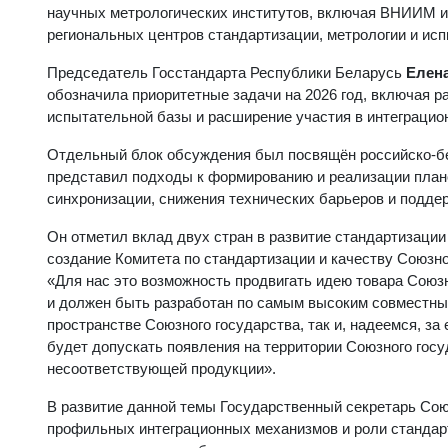
научных метрологических институтов, включая ВНИИМ и
региональных центров стандартизации, метрологии и ис
Председатель Госстандарта Республики Беларусь
Елен
обозначила приоритетные задачи на 2026 год, включая 
испытательной базы и расширение участия в интеграцио
Отдельный блок обсуждения был посвящён российско-бе
представил подходы к формированию и реализации плано
синхронизации, снижения технических барьеров и подд
Он отметил вклад двух стран в развитие стандартизации
создание Комитета по стандартизации и качеству Союзн
«Для нас это возможность продвигать идею товара Союзн
и должен быть разработан по самым высоким совместным
пространстве Союзного государства, так и, надеемся, за 
будет допускать появления на территории Союзного гос
несоответствующей продукции».
В развитие данной темы Государственный секретарь Сою
профильных интеграционных механизмов и роли стандар