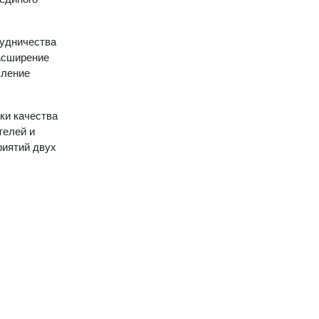
рудничества
расширение
пление
ки качества
телей и
риятий двух