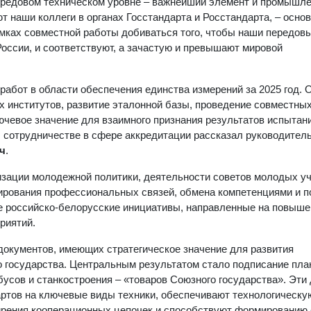
передовом техническом уровне – важнейший элемент и промышл
ют наши коллеги в органах Госстандарта и Росстандарта, – основ
амках совместной работы добиваться того, чтобы наши передов
России, и соответствуют, а зачастую и превышают мировой
абот в области обеспечения единства измерений за 2025 год.
 институтов, развитие эталонной базы, проведение совместны
ючевое значение для взаимного признания результатов испытан
О сотрудничестве в сфере аккредитации рассказал руководител
ч
.
зации молодежной политики, деятельности советов молодых у
ирования профессиональных связей, обмена компетенциями и п
ые российско-белорусские инициативы, направленные на повыш
риятий.
документов, имеющих стратегическое значение для развития
 государства. Центральным результатом стало подписание пла
обусов и станкостроения – «товаров Союзного государства». Эти
ртов на ключевые виды техники, обеспечивают технологическу
ирения кооперационных цепочек и способствуют формированию 