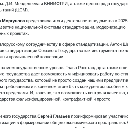
м. Д.И. Менделеева и ВНИИФТРИ, а также целого ряда государ
пытаний (ЦСМ).
а Моргунова
представила итоги деятельности ведомства в 2025 
развитие национальной системы стандартизации, модернизацию
нных проектах.
лорусскому сотрудничеству в сфере стандартизации. Антон Ш
в стандартизации Союзного Государства как инструмента техн
ержки промышленной кооперации.
 на межгосударственном уровне. Глава Росстандарта также подч
ого государства дает возможность унифицировать работу по ста
ого государства, который не просто создан нашими предприяти
 требованиям и в конечном итоге быть конкурентоспособным к
его пределами. И, конечно, это возможность контроля качества,
ударства фальсифицированной, контрафактной и просто
зного государства
Сергей Глазьев
проинформировал участнико
тизации в формировании общего экономического пространства. 