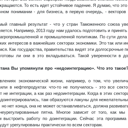
окращаются. То есть идет устойчивое падение. Я думаю, что это
чном понимании - для бизнеса, в первую очередь, - векторов
мый главный результат - что у стран Таможенного союза ув
ется. Например, 2013 году нам удалось подготовить и принять
агропромышленной и промышленной политикам. По сути дела 
их интересов в важнейших секторах экономики. Это так или и
имся. Как государства, правительства видят эти долгосрочные п
готовы ли они в это вкладываться. Такой уверенности в д
тана Вы упомянули про «недоинтеграцию». Что это такое?
лениях экономической жизни, например, о том, что увелич
или в нефтепродуктах что-то не получилось - это все секто
 не интеграции, а как раз недоинтеграции. Когда в этих сектор
е доинтегрировались, там образуются лакуны для нежелательны
, но нет конца, она не может останавливаться, должна развиват
еурегулированные пятна. Многое зависит от того, как мы 
 выстроить работу по доинтеграции. Сейчас эта программа
удут урегулированы практически по всем секторам.