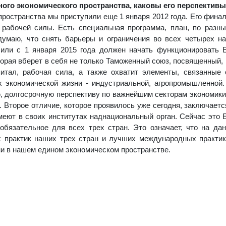
ого экономического пространства, каковы его перспектив
пространства мы приступили еще 1 января 2012 года. Его финал
, рабочей силы. Есть специальная программа, план, по разн
умаю, что снять барьеры и ограничения во всех четырех н
 или с 1 января 2015 года должен начать функционировать 
орая вберет в себя не только Таможенный союз, посвященный, 
итал, рабочая сила, а также охватит элементы, связанные
 экономической жизни - индустриальной, агропромышленной.
ю, долгосрочную перспективу по важнейшим секторам экономики.
 Второе отличие, которое проявилось уже сегодня, заключается
еют в своих институтах наднациональный орган. Сейчас это 
обязательное для всех трех стран. Это означает, что на да
 практик наших трех стран и лучших международных практи
и в нашем едином экономическом пространстве.