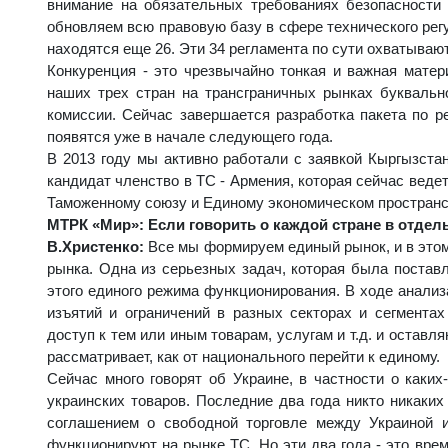
внимание на обязательных требованиях безопасности 
обновляем всю правовую базу в сфере технического регу
находятся еще 26. Эти 34 регламента по сути охватываю
Конкуренция - это чрезвычайно тонкая и важная матер
наших трех стран на трансграничных рынках буквальн
комиссии. Сейчас завершается разработка пакета по р
появятся уже в начале следующего года.
В 2013 году мы активно работали с заявкой Кыргызста
кандидат членство в ТС - Армения, которая сейчас вед
Таможенному союзу и Единому экономическом пространс
МТРК «Мир»: Если говорить о каждой стране в отдель
В.Христенко:
Все мы формируем единый рынок, и в этом
рынка. Одна из серьезных задач, которая была поставл
этого единого режима функционирования. В ходе анализ
изъятий и ограничений в разных секторах и сегмента
доступ к тем или иным товарам, услугам и т.д. и остав
рассматривает, как от национального перейти к единому.
Сейчас много говорят об Украине, в частности о каких
украинских товаров. Последние два года никто никаки
соглашением о свободной торговле между Украиной и
функционируют на рынке ТС. Но эти два года - это врем