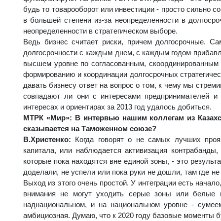
будь то товарооборот или инвестиции - просто сильно с
в большей степени из-за неопределенности в долгосро
неопределенности в стратегическом выборе.
Ведь бизнес считает риски, причем долгосрочные. Са
долгосрочности с каждым днем, с каждым годом прибавля
высшем уровне по согласованным, скоординированным 
формированию и координации долгосрочных стратегическ
давать бизнесу ответ на вопрос о том, к чему мы стрем
совпадают ли они с интересами предпринимателей и 
интересах и ориентирах за 2013 год удалось добиться.
МТРК «Мир»: В интервью нашим коллегам из Казахс
сказывается на Таможенном союзе?
В.Христенко:
Когда говорят о не самых лучших прояв
капитала, или наблюдается активизация контрабанды, 
которые пока находятся вне единой зоны, - это результат
доделали, не успели или пока руки не дошли, там где н
Выход из этого очень простой. У интеграции есть начало
внимания не могут уходить серые зоны или белые н
наднациональном, и на национальном уровне - сумеем
амбициозная. Думаю, что к 2020 году базовые моменты б