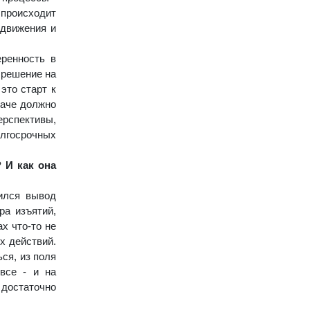
 происходит
 движения и
еренность в
 решение на
это старт к
наче должно
ерспективы,
олгосрочных
 И как она
ился вывод
ра изъятий,
ах что-то не
х действий.
ься, из поля
все - и на
 достаточно