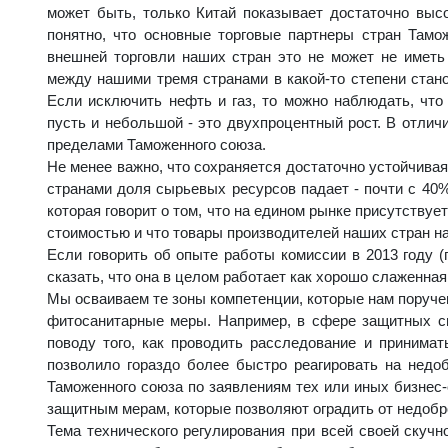
может быть, только Китай показывает достаточно высо
понятно, что основные торговые партнеры стран Тамо
внешней торговли наших стран это не может не иметь 
между нашими тремя странами в какой-то степени стан
Если исключить нефть и газ, то можно наблюдать, что
пусть и небольшой - это двухпроцентный рост. В отличи
пределами Таможенного союза.
Не менее важно, что сохраняется достаточно устойчивая
странами доля сырьевых ресурсов падает - почти с 40% 
которая говорит о том, что на едином рынке присутству
стоимостью и что товары производителей наших стран н
Если говорить об опыте работы комиссии в 2013 году (
сказать, что она в целом работает как хорошо слаженна
Мы осваиваем те зоны компетенции, которые нам поручен
фитосанитарные меры. Например, в сфере защитных сп
поводу того, как проводить расследование и принима
позволило гораздо более быстро реагировать на недо
Таможенного союза по заявлениям тех или иных бизнес-
защитным мерам, которые позволяют оградить от недобр
Тема технического регулирования при всей своей скучно