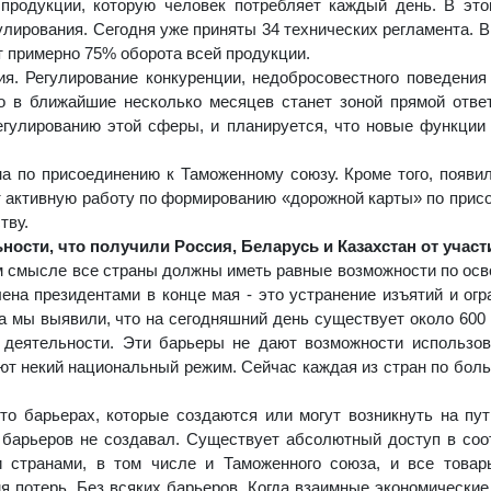
продукции, которую человек потребляет каждый день. В эт
лирования. Сегодня уже приняты 34 технических регламента. В
т примерно 75% оборота всей продукции.
ия. Регулирование конкуренции, недобросовестного поведения
о в ближайшие несколько месяцев станет зоной прямой отве
егулированию этой сферы, и планируется, что новые функции
на по присоединению к Таможенному союзу. Кроме того, появи
ет активную работу по формированию «дорожной карты» по прис
тву.
ности, что получили Россия, Беларусь и Казахстан от участ
 смысле все страны должны иметь равные возможности по осв
ена президентами в конце мая - это устранение изъятий и огр
а мы выявили, что на сегодняшний день существует около 600 
х деятельности. Эти барьеры не дают возможности использо
ляют некий национальный режим. Сейчас каждая из стран по бол
-то барьерах, которые создаются или могут возникнуть на пу
х барьеров не создавал. Существует абсолютный доступ в соо
 странами, в том числе и Таможенного союза, и все товар
я потерь. Без всяких барьеров. Когда взаимные экономические