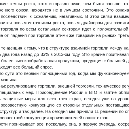
кие темпы роста, хотя и гораздо ниже, чем были раньше, то
женного союза находятся не в лучшем состоянии. Это означа
последствий, к сожалению, негативных. В этой связи взаимн
овится новым источником роста, новым драйвером для развити
 торговля по всем остальным секторам идет с положительной
е от падения при торговле этими же товарами на рынках треть
 тенденция к тому, что в структуре взаимной торговли между н
два года назад до 33% в 2013-ом году. Это крайне позитивная
ет более высокообработанная продукция, продукция с большей 
аходят все больший спрос.
по сути это первый полноценный год, когда мы функционируем
я машина.
ы: регулирование торговли, внешней торговли, техническое рег
ециальных мер. Присоединение России к ВТО и взятие обяз
ть защитные меры для всех трех стран, сегодня уже на уров
бросовестную конкуренцию со стороны отдельных поставщик
структур и так далее. На сегодня мы приняли 11 решений по 
осовестной конкуренции производителей наших стран.
сти пронизывает все, поскольку, она, в первую очередь, соср