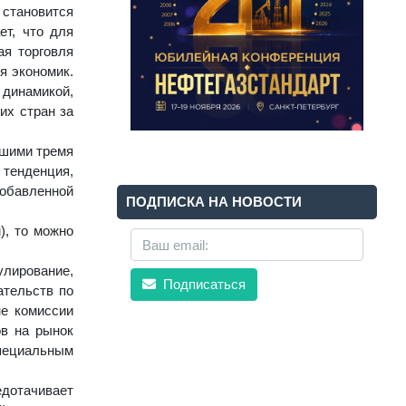
 становится
ет, что для
ая торговля
я экономик.
 динамикой,
их стран за
ашими тремя
 тенденция,
добавленной
ПОДПИСКА НА НОВОСТИ
), то можно
улирование,
Подписаться
ательств по
не комиссии
ов на рынок
специальным
едотачивает