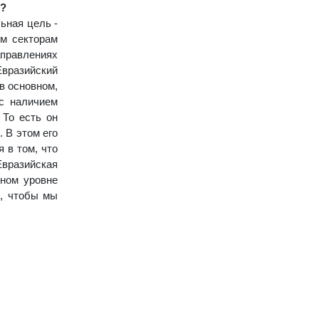
ы?
ьная цель -
ым секторам
аправлениях
Евразийский
в основном,
 с наличием
 То есть он
 В этом его
 в том, что
Евразийская
нном уровне
к, чтобы мы