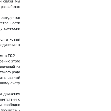
ой связи мы
 разработке
 резидентов
тственности
 у комиссии
лся и новый
оединению к
ия в ТС?
оению этого
аничений из
такого рода
вать равный
ьшому счету
ти движения
тветствии с
ы свободно
 процессы -