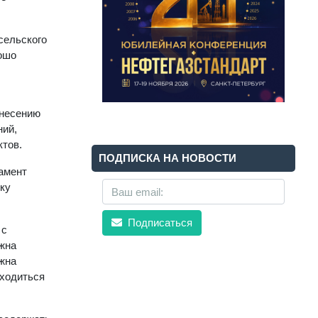
сельского
рошо
внесению
ний,
ктов.
ПОДПИСКА НА НОВОСТИ
ламент
ку
Подписаться
 с
лжна
жна
аходиться