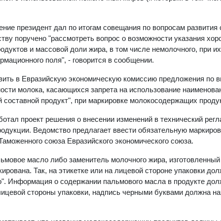
чение президент дал по итогам совещания по вопросам развития 
ьству поручено "рассмотреть вопрос о возможности указания хо
уктов и массовой доли жира, в том числе немолочного, при их
мационного поля", - говорится в сообщении.
равить в Евразийскую экономическую комиссию предложения по 
ности молока, касающихся запрета на использование наименова
й составной продукт", при маркировке молокосодержащих проду
ботал проект решения о внесении изменений в технический рег
родукции. Ведомство предлагает ввести обязательную маркиров
Таможенного союза Евразийского экономического союза.
льмовое масло либо заменитель молочного жира, изготовленный
рована. Так, на этикетке или на лицевой стороне упаковки до
о". Информация о содержании пальмового масла в продукте дол
лицевой стороны упаковки, надпись черными буквами должна н