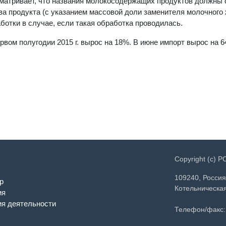
сматривает, что названия молокосодержащих продуктов должны
ва продукта (с указанием массовой доли заменителя молочного 
ботки в случае, если такая обработка проводилась.
рвом полугодии 2015 г. вырос на 18%. В июне импорт вырос на 
Copyright (c) 
109240, Россия
р
Котельническая
ия
я деятельности
Телефон/факс: 