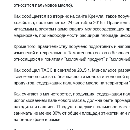
относится пальмовое масло).
Как сообщается во вторник на сайте Кремля, такое пору
хозяйства, состоявшегося 24 сентября 2015 г. Правител
читаемым шрифтом наименования молокосодержащих прод
маркировке, при необходимости расширив площадь инфор
Кроме того, правительству поручено подготовить и нап
изменений в техрегламент Таможенного союза о безопас
относящихся к понятиям "молочный продукт" и "молочны
Как сообщал ТАСС в сентябре 2015 г., Минсельхоз разра
Таможенного союза о безопасности молока и молочной п
продуктов, содержащих пальмовое масло на территории 
Как считают в министерстве, продукция, содержащая па
использованием пальмового масла, должна быть промарки
находиться надпись "Продукт содержит пальмовое масл
занимать не менее 30% от общей площади этикетки или 
на белом фоне в рамке.