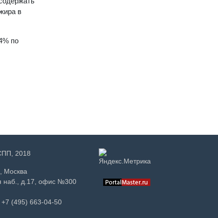
 содержать
жира в
64% по
РСПП, 2018
, Москва
 наб., д.17, офис №300
+7 (495) 663-04-50