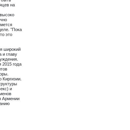
яцев на
 высоко
очно
ймется
деле. "Пока
то это
ся широкий
 и главу
суждения.
я 2015 года
нтов
оры.
 Киргизии.
труктуры
екс) и
йменов
я Армении
ванию