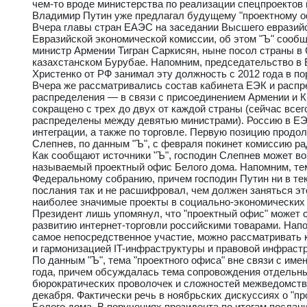
чем-то вроде министерства по реализации спецпроектов
Владимир Путин уже предлагал будущему "проектному оф
Вчера главы стран ЕАЭС на заседании Высшего евразийс
Евразийской экономической комиссии, об этом "Ъ" сооб
министр Армении Тигран Саркисян, ныне посол страны в
казахстанском Бурубае. Напомним, председательство в 
Христенко от РФ занимал эту должность с 2012 года в п
Вчера же рассматривались состав кабинета ЕЭК и распре
распределения — в связи с присоединением Армении и К
сокращено с трех до двух от каждой страны (сейчас всего
распределены между девятью министрами). Россию в ЕЭК
интеграции, а также по торговле. Первую позицию продо
Слепнев, по данным "Ъ", с февраля покинет комиссию ра
Как сообщают источники "Ъ", господин Слепнев может в
называемый проектный офис Белого дома. Напомним, тем
Федеральному собранию, причем господин Путин ни в тек
послания так и не расшифровал, чем должен заняться э
наиболее значимые проекты в социально-экономических 
Президент лишь упомянул, что "проектный офис" может 
развитию интернет-торговли российскими товарами. Нап
самое непосредственное участие, можно рассматривать к
и гармонизацией IT-инфраструктуры и правовой инфраст
По данным "Ъ", тема "проектного офиса" вне связи с им
года, причем обсуждалась тема сопровождения отдельных
бюрократических проволочек и сложностей межведомств
декабря. Фактически речь в ноябрьских дискуссиях о "п
Белого дома. В поручениях президента по итогам послан