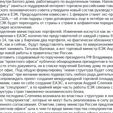
 внутри Белого дома, работающего по выделенным темам. Напо
ису" заняться поддержкой интернет-торговли российскими тов
кого экономического совета утвердили новый состав руководст
щили в ЕЭК. Председателем комиссии с 1 февраля станет экс-п
 США,— об этом лидеры стран договорились еще в октябре на з
ЕЭК будет переходить от страны к стране в алфавитном порядк
орядке исключения.
деление министерских портфелей. Изменения коснутся как их ч
иргизии к ЕАЭС количество представителей от каждой страны 
 14, так как у Киргизии два портфеля, но фактически обязаннос
, как и сейчас, будут представлять министры по макроэкономи
лжит занимать Татьяна Валовая, а вот торговый министр ЕЭК Ан
ди новой работы в правительстве России.
озглавить создаваемый по поручению президента РФ Владимира
а "проектного офиса" публично обнародована президентом в п
сте этого документа, ни в списке поручений Белому дому по ре
тот офис. Под общую формулировку "новая структура будет соп
сферах" при желании можно подверстать любого рода деятельн
сопровождать проект создания международной торговой площад
омним, само по себе создание ЕАЭС, в котором Андрей Слепнев
ак "спецпроект", а по крайней мере часть работы ЕЭК связана 
руктуры стран таможенно-экономического блока.
енем господина Слепнева возникала во властных структурах в но
 "спецпроектов", которые не могут быть реализованы в силу р
енного согласования. Отметим, смену министра Россия предло
роектном офисе" шла о чем-то вроде министерства спецпроектов
ия указывается на то, что предложения по работе офиса должн