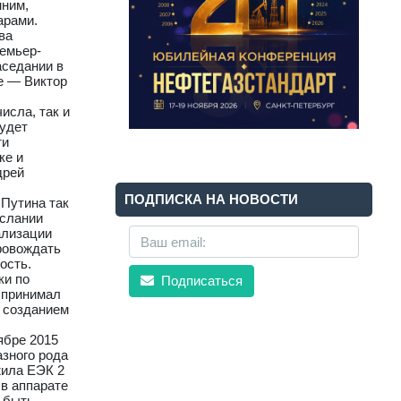
мним,
арами.
ва
ремьер-
аседании в
е — Виктор
исла, так и
будет
ти
ке и
дрей
ПОДПИСКА НА НОВОСТИ
 Путина так
ослании
ализации
ровождать
ость.
ки по
Подписаться
 принимал
с созданием
ябре 2015
азного рода
жила ЕЭК 2
 в аппарате
ы быть