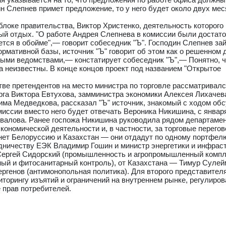
ин Слепнев примет предложение, то у него будет около двух мес
блоке правительства, Виктор Христенко, деятельность которого
ный отдых. "О работе Андрея Слепнева в комиссии были достат
ется в обойме",— говорит собеседник "Ъ". Господин Слепнев за
рмативной базы, источник "Ъ" говорит об этом как о решенном 
ьными ведомствами,— констатирует собеседник "Ъ",— Понятно, ч
ока неизвестны. В конце концов проект под названием "Открытое
тве претендентов на место министра по торговле рассматривал
рга Виктора Евтухова, замминистра экономики Алексея Лихачева
ма Медведкова, рассказал "Ъ" источник, знакомый с ходом об
миссии вместо него будет отвечать Вероника Никишина, с январ
увалова. Ранее госпожа Никишина руководила рядом департаме
ономической деятельности и, в частности, за торговые перегов
ет Белоруссию и Казахстан — они отдадут по одному портфелю
дничеству ЕЭК Владимир Гошин и министр энергетики и инфрас
 Сергей Сидорский (промышленность и агропромышленный компл
ный и фитосанитарный контроль), от Казахстана — Тимур Суле
ергенов (антимонопольная политика). Для второго представител
торингу изъятий и ограничений на внутреннем рынке, регулиро
 прав потребителей.