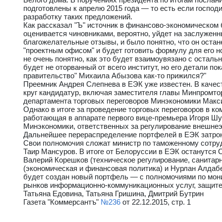
подготовлены к апрелю 2015 года — то есть если господ
разработку таких предложений.
Как рассказал "Ъ" источник в финансово-экономическом 
оценивается чиновниками, вероятно, уйдет на заслужен
благожелательные отзывы, и было понятно, что он остан
"проектным офисом" и будет готовить формулу для его но
не очень понятно, как это будет взаимоувязано с остал
будет не оторванный от всего институт, но его детали п
правительство" Михаила Абызова как-то прижился?"
Преемник Андрея Слепнева в ЕЭК уже известен. В качес
круг кандидатур, включая заместителя главы Минпромто
департамента торговых переговоров Минэкономики Макси
Однако в итоге за проведение торговых переговоров в ко
работающая в аппарате первого вице-премьера Игоря Ш
Минэкономики, ответственных за регулирование внешнеэк
Дальнейшее перераспределение портфелей в ЕЭК затрон
Свои полномочия сложат министр по таможенному сотру
Таир Мансуров. В итоге от Белоруссии в ЕЭК останутся
Валерий Корешков (техническое регулирование, санитар
(экономическая и финансовая политика) и Нурлан Алдаб
будет создан новый портфель — с полномочиями по мони
рынков информационно-коммуникационных услуг, защите
Татьяна Едовина, Татьяна Гришина, Дмитрий Бутрин
Газета "Коммерсантъ"
№236
от 22.12.2015, стр. 1