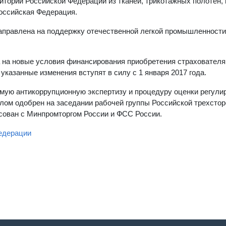
итории Российской Федерации из тканей, трикотажных полотен,
оссийская Федерация.
 направлена на поддержку отечественной легкой промышленности
а на новые условия финансирования приобретения страховател
указанные изменения вступят в силу с 1 января 2017 года.
имую антикоррупционную экспертизу и процедуру оценки регул
целом одобрен на заседании рабочей группы Российской трехсто
асован с Минпромторгом России и ФСС России.
едерации