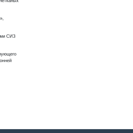
 нетканых
»,
ями СИЗ
ирующего
ронней