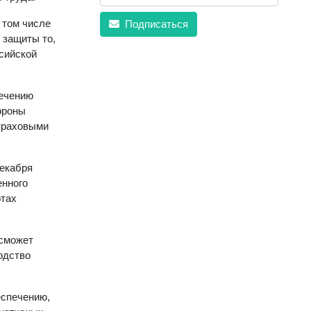
 том числе
Подписаться
 защиты то,
сийской
печению
ороны
страховыми
декабря
енного
отах
 сможет
одство
еспечению,