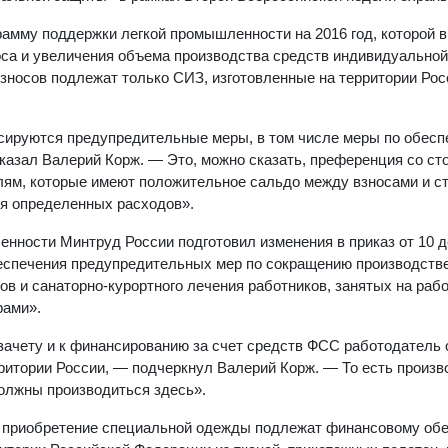
амму поддержки легкой промышленности на 2016 год, которой в
са и увеличения объема производства средств индивидуальной
зносов подлежат только СИЗ, изготовленные на территории Рос
нсируются предупредительные меры, в том числе меры по обес
азал Валерий Корж. — Это, можно сказать, преференция со ст
елям, которые имеют положительное сальдо между взносами и 
ия определенных расходов».
енности Минтруд России подготовил изменения в приказ от 10 
беспечения предупредительных мер по сокращению производств
в и санаторно-курортного лечения работников, занятых на раб
рами».
к зачету и к финансированию за счет средств ФСС работодатель
ритории России, — подчеркнул Валерий Корж. — То есть произв
олжны производиться здесь».
а приобретение специальной одежды подлежат финансовому об