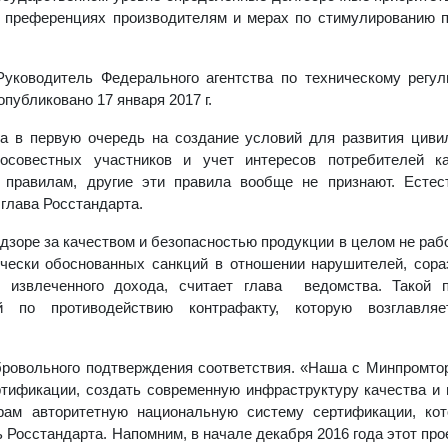
х преференциях производителям и мерах по стимулированию 
уководитель Федерального агентства по техническому регу
опубликовано 17 января 2017 г.
а в первую очередь на создание условий для развития циви
росовестных участников и учет интересов потребителей ка
 правилам, другие эти правила вообще не признают. Естес
глава Росстандарта.
дзоре за качеством и безопасностью продукции в целом не раб
чески обоснованных санкций в отношении нарушителей, сор
о извлеченного дохода, считает глава ведомства. Такой 
й по противодействию контрафакту, которую возглавля
бровольного подтверждения соответствия. «Наша с Минпромто
тификации, создать современную инфраструктуру качества и
рам авторитетную национальную систему сертификации, кот
ь Росстандарта. Напомним, в начале декабря 2016 года этот пр