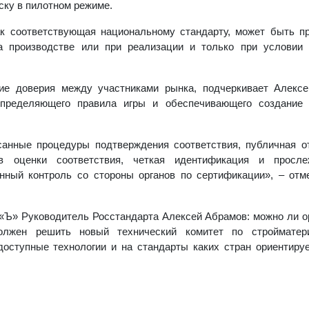
ску в пилотном режиме.
ак соответствующая национальному стандарту, может быть п
а производстве или при реализации и только при условии 
ие доверия между участниками рынка, подчеркивает Алексе
определяющего правила игры и обеспечивающего создание 
анные процедуры подтверждения соответствия, публичная о
ов оценки соответствия, четкая идентификация и просле
ный контроль со стороны органов по сертификации», – отм
 «Ъ» Руководитель Росстандарта Алексей Абрамов: можно ли о
олжен решить новый технический комитет по стройматер
оступные технологии и на стандарты каких стран ориентиру