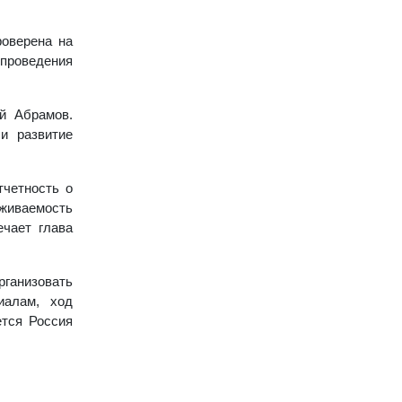
роверена на
проведения
й Абрамов.
и развитие
тчетность о
живаемость
ечает глава
рганизовать
иалам, ход
ется Россия