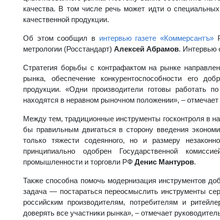
качества. В том числе речь может идти о специальны
качественной продукции.
Об этом сообщил в
интервью газете «Коммерсантъ»
Р
метрологии (Росстандарт)
Алексей Абрамов
. Интервью 
Стратегия борьбы с контрафактом на рынке направлен
рынка, обеспечение конкурентоспособности его доб
продукции. «Одни производители готовы работать по
находятся в неравном рыночном положении», – отмечает 
Между тем, традиционные инструменты госконтроля в на
бы правильным двигаться в сторону введения экономи
только тяжести содеянного, но и размеру незаконн
принципиально одобрен Государственной комиссие
промышленности и торговли РФ
Денис Мантуров
.
Также способна помочь модернизация инструментов до
задача — постараться переосмыслить инструменты сер
российским производителям, потребителям и ритейле
доверять все участники рынка», – отмечает руководител