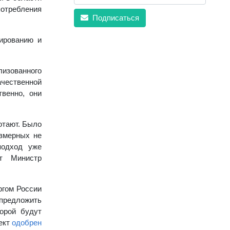
потребления
Подписаться
лированию и
лизованного
чественной
твенно, они
отают. Было
азмерных не
подход уже
ет Министр
ргом России
 предложить
орой будут
оект
одобрен