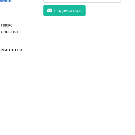
льный
й
Подписаться
 также
тельства
омитета по