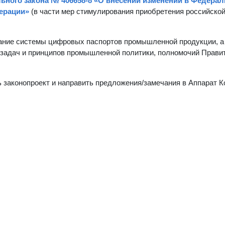
ьного закона № 406658-8 «О внесении изменений в Федера
ерации»
(в части мер стимулирования приобретения российско
ание системы цифровых паспортов промышленной продукции, а
 задач и принципов промышленной политики, полномочий Прави
 законопроект и направить предложения/замечания в Аппарат К