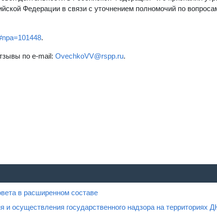
йской Федерации в связи с уточнением полномочий по вопроса
ts#npa=101448
.
тзывы по e-mail:
OvechkoVV@rspp.ru
.
овета в расширенном составе
я и осуществления государственного надзора на территориях Д