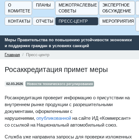
О
ПЛАНЫ
МЕЖОТРАСЛЕВЫЕ
ЭКСПЕРТНОЕ
КОМИТЕТЕ
СОВЕТЫ
ОБСУЖДЕНИЕ
КОНТАКТЫ
ОТЧЕТЫ
ПРЕСС-ЦЕНТР
МЕРОПРИЯТИЯ
Меры Правительства по повышению устойчивости экономики
Серв
и поддержке граждан в условиях санкций
подд
ГИСП
Главная
Пресс-центр
Росаккредитация примет меры
02.03.2026
Новости технического регулирования
Росаккредитация проверит информацию о присутствии на
внутреннем рынке продукции с разрешительными
документами, оформленными с
нарушениями,
опубликованной
на сайте ИД «Коммерсант»
со ссылкой на Национальный автомобильный союз.
Служба уже направила запросы для проверки изложенных