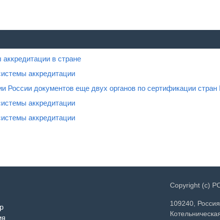
 аккредитации в стране
системы аккредитации
ии России документов еще двух органов по сертификации стра
системы аккредитации
системы аккредитации
Copyright (c) 
109240, Россия
р
Котельническая
ия