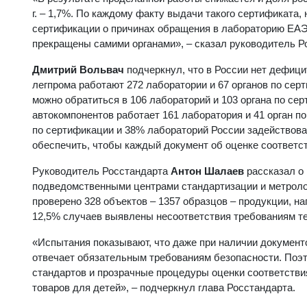
г. – 1,7%. По каждому факту выдачи такого сертификата, 
сертификации о причинах обращения в лабораторию ЕАЭС
прекращены самими органами», – сказал руководитель Р
Дмитрий Вольвач
подчеркнул, что в России нет дефици
легпрома работают 272 лаборатории и 67 органов по сер
можно обратиться в 106 лабораторий и 103 органа по се
автокомпонентов работает 161 лаборатория и 41 орган п
по сертификации и 38% лабораторий России задействован
обеспечить, чтобы каждый документ об оценке соответс
Руководитель Росстандарта
Антон Шалаев
рассказал о 
подведомственными центрами стандартизации и метрологи
проверено 328 объектов – 1357 образцов – продукции, н
12,5% случаев выявлены несоответствия требованиям т
«Испытания показывают, что даже при наличии документ
отвечает обязательным требованиям безопасности. Поэ
стандартов и прозрачные процедуры оценки соответств
товаров для детей», – подчеркнул глава Росстандарта.