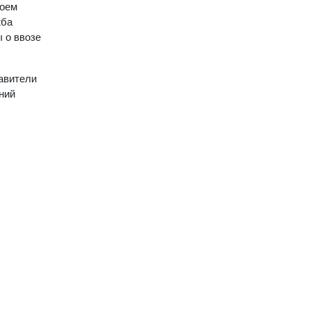
воем
жба
 о ввозе
тавители
ний