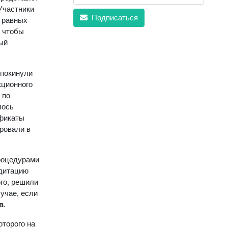
Участники
Подписаться
 равных
, чтобы
ый
 покинули
кционного
 по
лось
ификаты
ровали в
процедурами
едитацию
го, решили
учае, если
в
.
оторого на