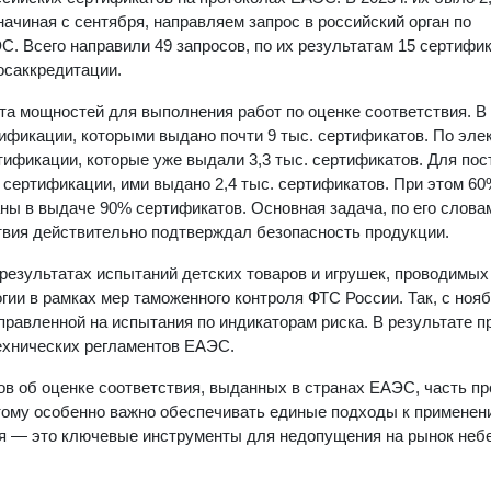
начиная с сентября, направляем запрос в российский орган по
. Всего направили 49 запросов, по их результатам 15 сертифи
осаккредитации.
та мощностей для выполнения работ по оценке соответствия. В
тификации, которыми выдано почти 9 тыс. сертификатов. По эле
ртификации, которые уже выдали 3,3 тыс. сертификатов. Для по
о сертификации, ими выдано 2,4 тыс. сертификатов. При этом 60
ы в выдаче 90% сертификатов. Основная задача, по его словам
твия действительно подтверждал безопасность продукции.
результатах испытаний детских товаров и игрушек, проводимых
и в рамках мер таможенного контроля ФТС России. Так, с ноябр
аправленной на испытания по индикаторам риска. В результате п
ехнических регламентов ЕАЭС.
ов об оценке соответствия, выданных в странах ЕАЭС, часть пр
тому особенно важно обеспечивать единые подходы к применен
ия — это ключевые инструменты для недопущения на рынок неб