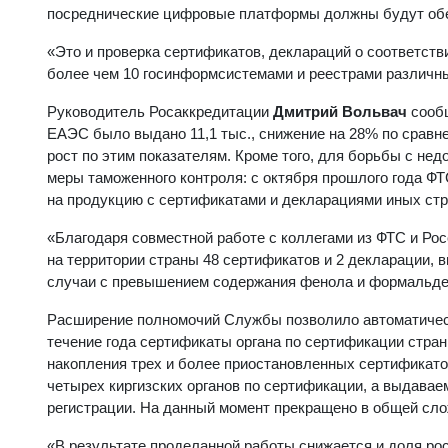
посреднические цифровые платформы должны будут обе
«Это и проверка сертификатов, деклараций о соответстви
более чем 10 госинформсистемами и реестрами различны
Руководитель Росаккредитации
Дмитрий Вольвач
сообщ
ЕАЭС было выдано 11,1 тыс., снижение на 28% по сравн
рост по этим показателям. Кроме того, для борьбы с 
меры таможенного контроля: с октября прошлого года Ф
на продукцию с сертификатами и декларациями иных стр
«Благодаря совместной работе с коллегами из ФТС и Рос
на территории страны 48 сертификатов и 2 декларации,
случаи с превышением содержания фенола и формальдег
Расширение полномочий Службы позволило автоматичес
течение года сертификаты органа по сертификации стра
накопления трех и более приостановленных сертификато
четырех киргизских органов по сертификации, а выдава
регистрации. На данный момент прекращено в общей сло
«В результате проделанной работы снижается и доля рос