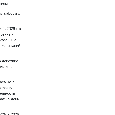
ниям.
 платформ с
.
в 2026 г. в
еренный
нительные
ы испытаний
а действие
лялись
ваемые в
о факту
ельность
ать в день
4%, в 2026