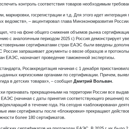
спечить контроль соответствия товаров необходимым требова
и, маркировки, госрегистрации и т.д. Для этого идет интеграция
х ведомств», – акцентировал глава Минэкономразвития России
ил, что на фоне общего снижения объемов рынка сертификации (
ению с аналогичным периодом 2025 г.) Россия демонстрирует ув
недостоверными сертификатами стран ЕАЭС были введены допол
ТС России запрашивает документы о ввозе образцов и протокол
ан ЕАЭС, назначает проведение таможенной экспертизы.
стандарта, Росаккредитация начиная с 1 декабря приостановил
 выданных киргизскими органами по сертификации. Причем, выяв
ида в детских товарах», – сообщил
Дмитрий Вольвач
.
ки признавать прекращенными на территории России все выда
н ЕАЭС (начиная с даты принятия соответствующего решения) п
в/деклараций в течение года. На сегодня «заблокирована» деят
емые ими сертификаты после «блокировки» прекращают действов
жности более 180 сертификатов.
сийских сертификатов на протоколах ЕАЭС. В 2025 г. их было 2,