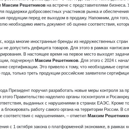
и
Максим Решетников
на встрече с представителями бизнеса. 
я поддержки добросовестных участников рынка и обеспечения
ия продукции перед ее выходом в продажу. Напомним, для того
телю необходимо иметь документ об оценке соответствия, котор
0 г., когда многие иностранные бренды из недружественных стран
ы не допустить дефицита товаров. Для этого в рамках «антисан
рирования. В настоящее время на первое место выходят задачи
кции, подчеркнул
Максим Решетников
. Для этого с 2024 г. нача
нке сертификации. Это привело к тому, что необходимые серт
 года, только треть продукции российские заявители сертифици
 года Президент поручил разработать новые меры контроля за 
я этого Правительство наделило органы госконтроля и Росаккр
ответствия, выданных с нарушениями в странах ЕАЭС. Кроме то
а блокировать работу самого органа на территории России. В сл
ке соответствия с нарушениями», – отметил
Максим Решетнико
ния с 1 октября закона о платформенной экономике, в рамках к