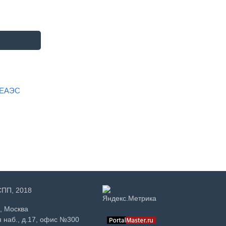
н ЕАЭС
РСПП, 2018
, Москва
 наб., д.17, офис №300