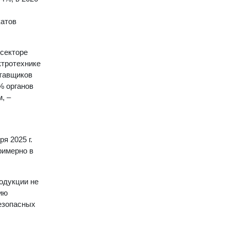
катов
 секторе
ктротехнике
ставщиков
% органов
, –
я 2025 г.
римерно в
одукции не
ию
езопасных