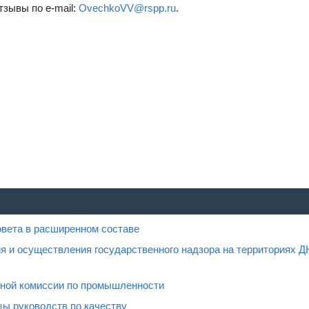
тзывы по e-mail:
OvechkoVV@rspp.ru
.
овета в расширенном составе
я и осуществления государственного надзора на территориях Д
нной комиссии по промышленности
ы руководств по качеству