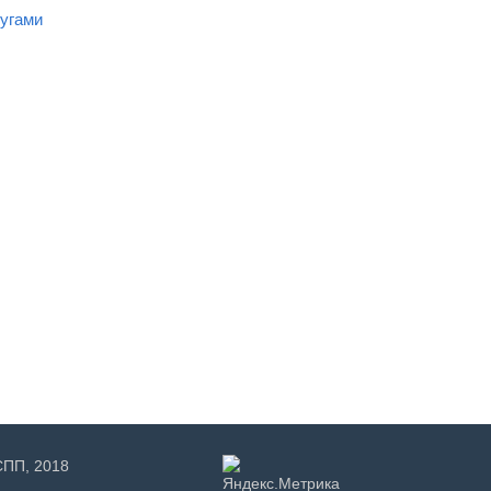
угами
РСПП, 2018